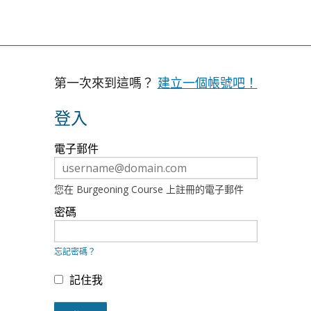
第一次來到這嗎？
建立一個帳號吧！
登入
使
電子郵件
用
你
的
email
您在 Burgeoning Course 上註冊的電子郵件
和
密
密碼
碼
登
入
忘記密碼？
如
果
你
記住我
還
未